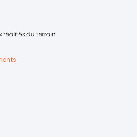
éalités du terrain.
ents
.