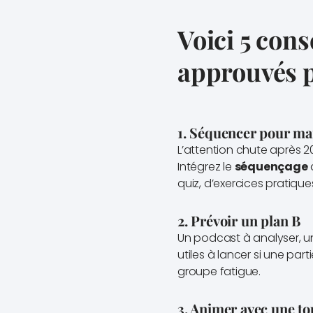
Voici 5 con
approuvés p
1. Séquencer pour mai
L’attention chute après 2
Intégrez le
séquençage
quiz, d’exercices pratiqu
2. Prévoir un plan B
Un podcast à analyser, un
utiles à lancer si une pa
groupe fatigue.
3. Animer avec une t