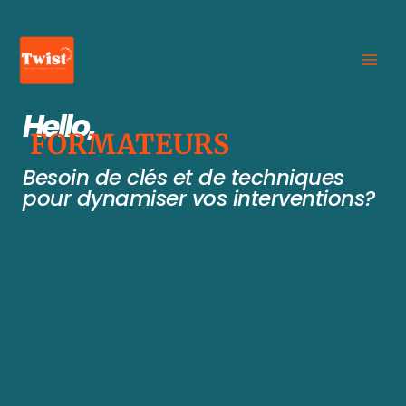
Aller
au
MAI
contenu
MEN
Hello,
FORMATEURS
Besoin de clés et de techniques
pour dynamiser vos interventions?